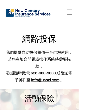
​網路投保
我們提供自助投保報價平台供您使用，
若您在填寫問題或操作系統時需要協
助，
歡迎隨時致電
626-300-9000
或發送電
子郵件至
info@usnci.com
。
活動保險