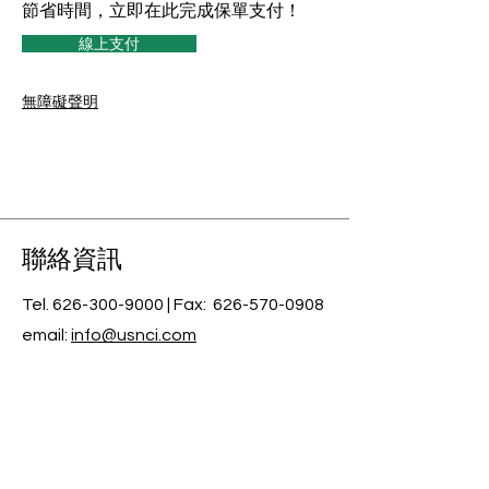
節省時間，立即在此完成保單支付！
線上支付
無障礙聲明
​聯絡資訊
Tel.
626-300-9000
| Fax:
626-570-0908
email:
info@usnci.com
License #: 0B07085
​Licensed in CA, AZ, AK, CO, CT, DE, FL,
GA, ID, IL, IN, KS, LA, MA, MD, MI, MN,
MS, MO, NM, NV, NJ, NY, NC, OH, OK,
OR, PA, RI, SC, TN, TX, UT, VT, VA, WA,